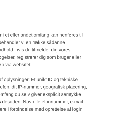
 i et eller andet omfang kan henføres til
 behandler vi en række sådanne
indhold, hvis du tilmelder dig vores
gelser, registrerer dig som bruger eller
øb via websitet.
f oplysninger: Et unikt ID og tekniske
lefon, dit IP-nummer, geografisk placering,
t omfang du selv giver eksplicit samtykke
es desuden: Navn, telefonnummer, e-mail,
ære i forbindelse med oprettelse af login