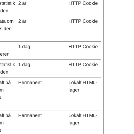
tatistik
2 år
HTTP Cookie
iden.
data om
2 år
HTTP Cookie
esiden
1 dag
HTTP Cookie
veren
tatistik
1 dag
HTTP Cookie
iden.
aft på
Permanent
Lokalt HTML-
om
lager
p
aft på
Permanent
Lokalt HTML-
om
lager
p