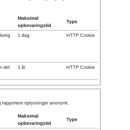
Maksimal
Type
opbevaringstid
kelig
1 dag
HTTP Cookie
r det
1 år
HTTP Cookie
g rapportere oplysninger anonymt.
Maksimal
Type
opbevaringstid